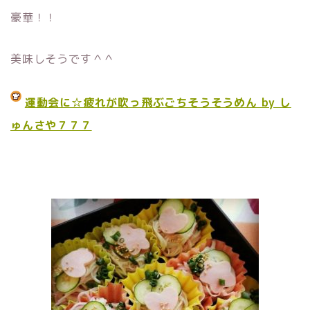
豪華！！
美味しそうです＾＾
運動会に☆疲れが吹っ飛ぶごちそうそうめん by し
ゅんさや７７７