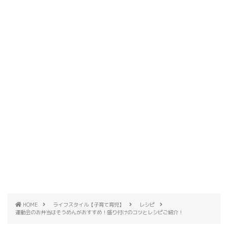
HOME
ライフスタイル【子育て育児】
レシピ
運動会のお弁当はそうめんがおすすめ！盛り付けのコツとレシピご紹介！