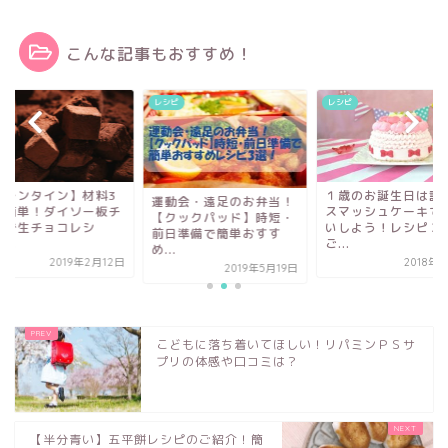
こんな記事もおすすめ！
ピ
レシピ
レシピ
バレンタイン】材料3
１歳のお誕生日は話
運動会・遠足のお弁当！
で簡単！ダイソー板チ
スマッシュケーキで
【クックパッド】時短・
コで生チョコレシ
いしよう！レシピ２
前日準備で簡単おすす
...
ご...
め...
2019年2月12日
2018年
2019年5月19日
こどもに落ち着いてほしい！リパミンＰＳサ
プリの体感や口コミは？
【半分青い】五平餅レシピのご紹介！簡