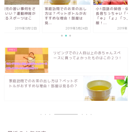
稚園児の習い事何をさ
家庭訪問でのお茶の出し
小1国語の拗音・促
たらいい？運動神経が
方は？ペットボトルがお
長音ちっちゃい「ゃ
くなるスポーツはこ
すすめな理由！部屋は
「ゅ」「ょ」「っ」
.
見...
服！...
2019年3月12日
2019年3月24日
2019年3
リビングでの2人目以上の赤ちゃんスペ
ースに買ってよかったものはこの２つ！
家庭訪問でのお茶の出し方は？ペットボ
トルがおすすめな理由！部屋は見るの？