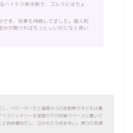
きるハイテク保冷剤で、ゴルフにはちょ
ができ、効果も持続してました。個人的
部分が無ければもっといいのになと思い
だし、ベビーカーだと道路からの反射熱で子どもは暑
アイスバッテリーを座面の下の収納スペースに置いて
こと自体億劫だし、泣かれたら余計辛い。周りの笑顔