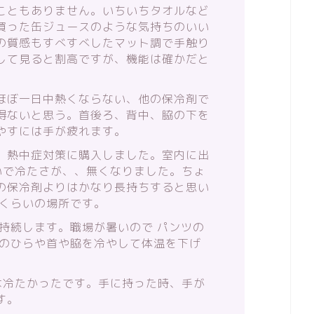
こともありません。いちいちタオルなど
買った缶ジュースのような気持ちのいい
の質感もすべすべしたマット調で手触り
して見ると割高ですが、機能は確かだと
ほぼ一日中熱くならない、他の保冷剤で
得ないと思う。首後ろ、背中、脇の下を
やすには手が疲れます。
、熱中症対策に購入しました。室内に出
いで冷たさが、、無くなりました。ちょ
の保冷剤よりはかなり長持ちすると思い
度くらいの場所です。
持続します。職場が暑いので パンツの
手のひらや首や脇を冷やして体温を下げ
は冷たかったです。手に持った時、手が
す。