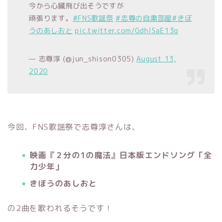
今から心臓飛び出そうですが
頑張ります。
#FNS歌謡祭
#志尊の自粛部屋
#きぼ
うのあしおと
pic.twitter.com/GdhISaE13q
— 志尊淳 (@jun_shison0305)
August 13,
2020
今回、FNS歌謡祭で志尊淳さんは、
映画『２分の1の魔法』日本版エンドソング「全
力少年」
きぼうのあしおと
の2曲を歌われるそうです！