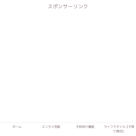
スポンサーリンク
ホーム
エンタメ芸能
子供向け番組
ライフスタイル【子育
て育児】