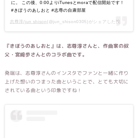
に。 ‪この後、0:00よりiTunesとmoraで配信開始です！‬
‪#きぼうのあしおと‬ ‪#志尊の自粛部屋‬
志尊淳/jun shison
(@jun_shison0305)がシェアした投稿 –
20
『きぼうのあしおと
』
は、志尊淳さんと、作曲家の叔
父・宮﨑
歩さ
んとのコラボ曲です。
発端は、志尊淳さんのインスタでファンと一緒に作り
上げた想いのつまった曲ということで、とても大切に
されている曲という印象ですね！