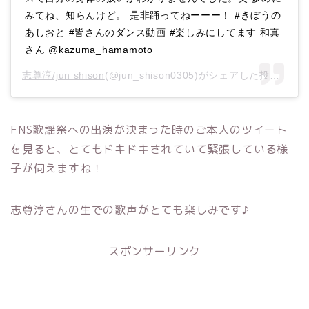
みてね、知らんけど。 是非踊ってねーーー！ #きぼうの
あしおと #皆さんのダンス動画 #楽しみにしてます 和真
さん @kazuma_hamamoto
志尊淳/jun shison
(@jun_shison0305)がシェアした投稿 –
20
FNS歌謡祭への出演が決まった時のご本人のツイート
を見ると、とてもドキドキされていて緊張している様
子が伺えますね！
志尊淳さんの生での歌声がとても楽しみです♪
スポンサーリンク