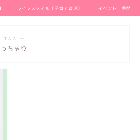
組
ライフスタイル【子育て育児】
イベント・季節
 TAG ―
ぽっちゃり