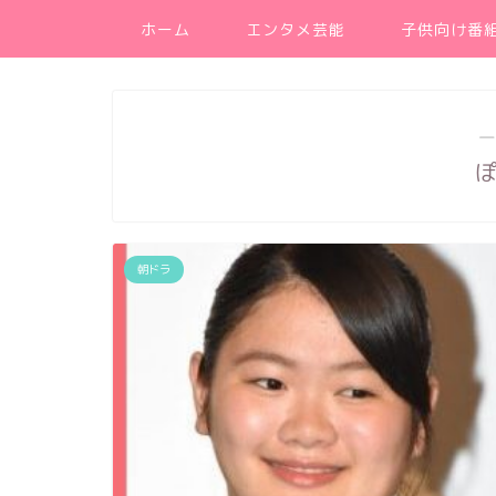
ホーム
エンタメ芸能
子供向け番
―
朝ドラ