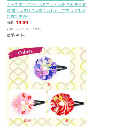
キッズ 子供 こども 七五三 753 七歳 三歳 着物 和
装 祭り お正月 ひな祭り おしゃれ 可愛い 全品 送
料無料 実施中
194円
価格:
(2019/7/23 18:51時点)
感想(40件)