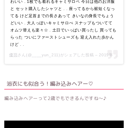
わいい . 1枚でも着れるキャミサロペ 今日は他のお洋服
と セット購入したシャツと . . 座ってるから裾短くなっ
てる けど足首までの長さあって きいなの身長でちょう
どいい . 大人っぽいキャミサロぺ スナップもついてて
オムツ替えも楽々☆ . 土日でいっぱい買ったし 買っても
らった ついにファーストシューズも 迎え入れた歩かん
けど . .
優羽
さん(@____yun_211)がシェアした投稿 –
2019年 7月月7日午後10時48分PDT
浴衣にも似合う！編み込みヘアー♡
編み込みヘアーって2歳でもできるんですね～♪