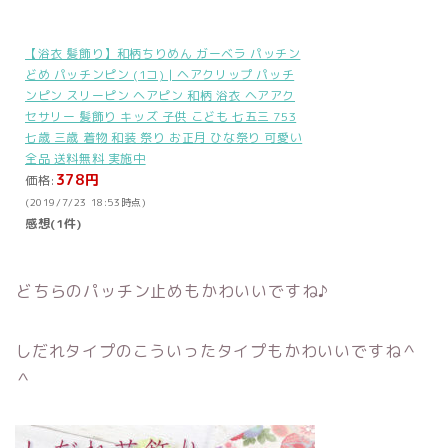
【浴衣 髪飾り】和柄ちりめん ガーベラ パッチン
どめ パッチンピン (1コ) | ヘアクリップ パッチ
ンピン スリーピン ヘアピン 和柄 浴衣 ヘアアク
セサリー 髪飾り キッズ 子供 こども 七五三 753
七歳 三歳 着物 和装 祭り お正月 ひな祭り 可愛い
全品 送料無料 実施中
378円
価格:
(2019/7/23 18:53時点)
感想(1件)
どちらのパッチン止めもかわいいですね♪
しだれタイプのこういったタイプもかわいいですね＾
＾