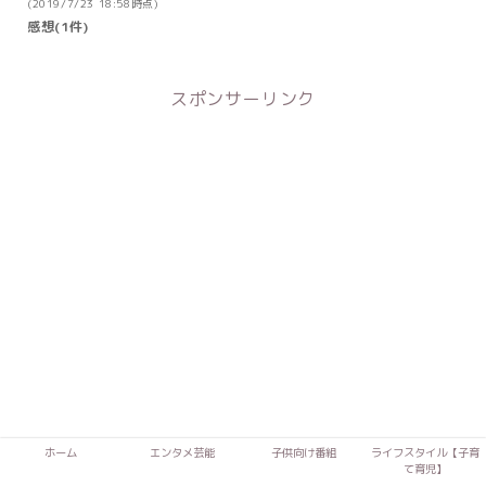
(2019/7/23 18:58時点)
感想(1件)
スポンサーリンク
ホーム
エンタメ芸能
子供向け番組
ライフスタイル【子育
て育児】