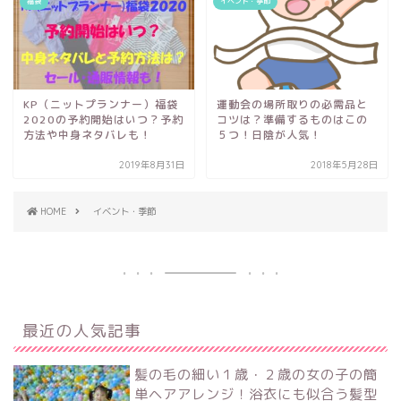
福袋
イベント・季節
KP（ニットプランナー）福袋
運動会の場所取りの必需品と
2020の予約開始はいつ？予約
コツは？準備するものはこの
方法や中身ネタバレも！
５つ！日陰が人気！
2019年8月31日
2018年5月28日
HOME
イベント・季節
最近の人気記事
髪の毛の細い１歳・２歳の女の子の簡
単ヘアアレンジ！浴衣にも似合う髪型