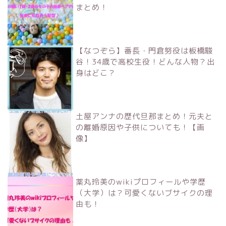
まとめ！
【なつぞら】番長・門倉努役は板橋駿
谷！34歳で高校生役！どんな人物？出
身はどこ？
土屋アンナの歴代旦那まとめ！元夫と
の離婚原因や子供についても！【画
像】
薬丸玲美のwikiプロフィールや学歴
（大学）は？可愛くないブサイクの理
由も！