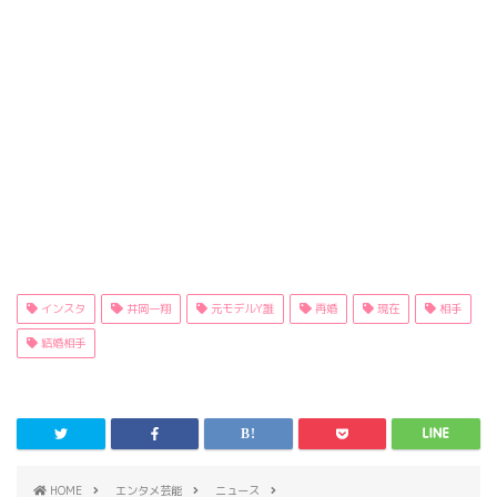
インスタ
井岡一翔
元モデルY誰
再婚
現在
相手
結婚相手
HOME
エンタメ芸能
ニュース