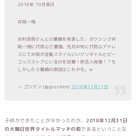
2018年 10月某日
井岡一翔
谷村奈南さんとの離婚を発表した、ボクシング井
岡一翔に代官山で遭遇。先月中旬に代官山アドレ
スにて井岡が金髪スタイルいいクソギャルとピー
コックストアにいるのを目撃！新恋人発覚！？も
しかしたら離婚の原因はこれかも。w
— ゴシケン (@gossiken)
2018年11月11日
子供ができたことが分かったのが、
2018年12月31日
の大晦日世界タイトルマッチの前
であるということな