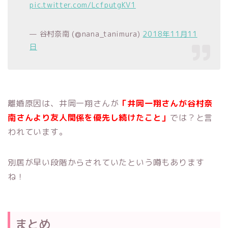
pic.twitter.com/LcfputgKV1
— 谷村奈南 (@nana_tanimura)
2018年11月11
日
離婚原因は、井岡一翔さんが
「井岡一翔さんが
谷村奈
南さんより
友人関係を優先し続けたこと」
では？と言
われています
。
別居が早い段階からされていたという噂もあります
ね！
まとめ