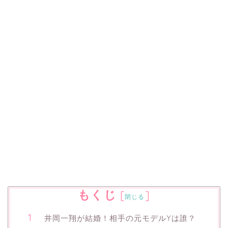
もくじ
[
]
閉じる
井岡一翔が結婚！相手の元モデルYは誰？