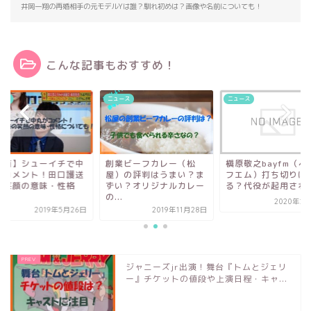
井岡一翔の再婚相手の元モデルYは誰？馴れ初めは？画像や名前についても！
こんな記事もおすすめ！
ース
ニュース
ニュース
業ビーフカレー（松
槇原敬之bayfm（ベイエ
【動画】シューイチ
）の評判はうまい？ま
フエム）打ち切りはあ
丸がコメント！田口
い？オリジナルカレー
る？代役が起用される...
時の笑顔の意味・性
.
に...
2020年2月14日
2019年11月28日
2019年5
ジャニーズjr出演！舞台『トムとジェリ
ー』チケットの値段や上演日程・キャ...