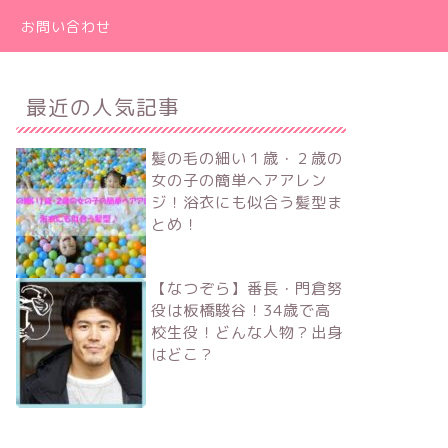
お問い合わせ
最近の人気記事
髪の毛の細い１歳・２歳の
女の子の簡単ヘアアレン
ジ！浴衣にも似合う髪型ま
とめ！
【なつぞら】番長・門倉努
役は板橋駿谷！34歳で高
校生役！どんな人物？出身
はどこ？