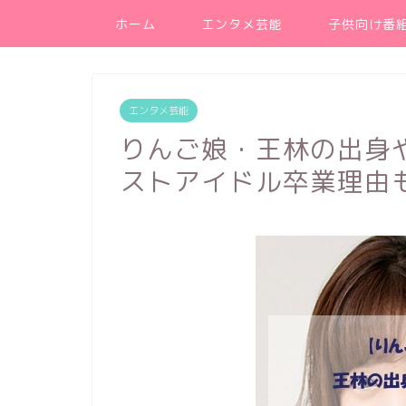
ホーム
エンタメ芸能
子供向け番
エンタメ芸能
りんご娘・王林の出身
ストアイドル卒業理由