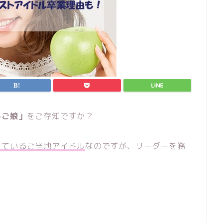
んご娘」
をご存知ですか？
しているご当地アイドル
なのですが、リーダーを務
。