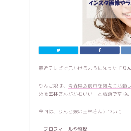
最近テレビで見かけるようになった
「り
りんご娘は、
青森県弘前市を拠点に活動
める
王林
さんがかわいい！と話題ですね
今回は、りんご娘の王林さんについて
・プロフィールや経歴