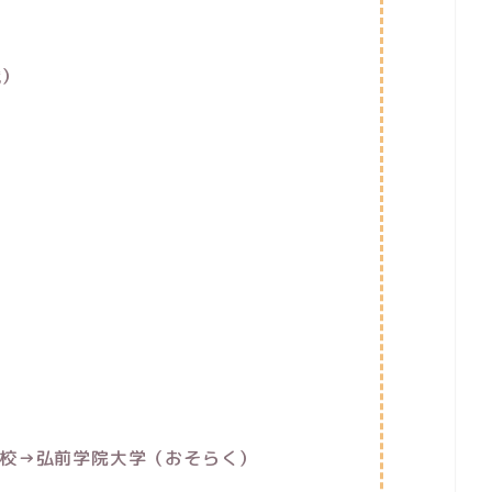
歳）
校→弘前学院大学（おそらく）