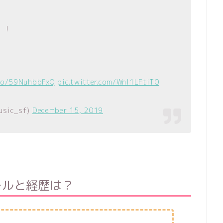
！！
.co/59NuhbbFxQ
pic.twitter.com/Wnl1LFtiT0
sic_sf)
December 15, 2019
ールと経歴は？