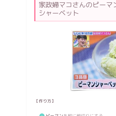
家政婦マコさんのピーマ
シャーベット
【作り方】
ピーマン
を縦に細切りにする。