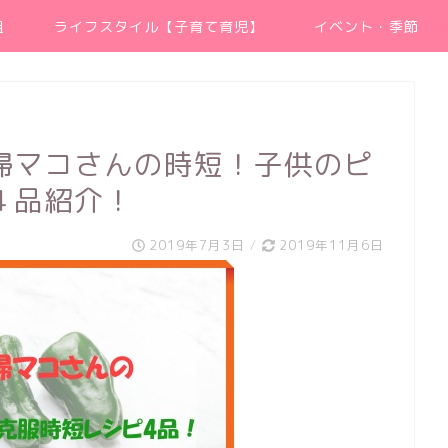
組
ライフスタイル【子育て育児】
イベント・季節
婦マコさんの時短！子供のピ
４品紹介！
2019年7月3日
/
2019年11月6日