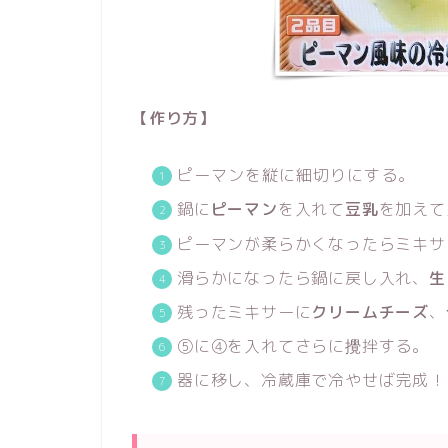
【作り方】
ピーマンを縦に細切りにする。
鍋に
ピーマン
を入れて
豆乳
を加えて
ピーマンが柔らかくなったらミキサ
滑らかになったら鍋に戻し入れ、
生
残ったミキサーに
クリームチーズ
、
⑤に④を入れてさらに攪拌する。
器に移し、冷蔵庫で冷やせば完成！