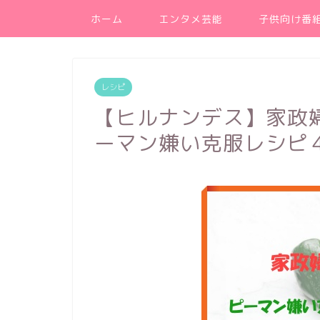
ホーム
エンタメ芸能
子供向け番
レシピ
【ヒルナンデス】家政
ーマン嫌い克服レシピ