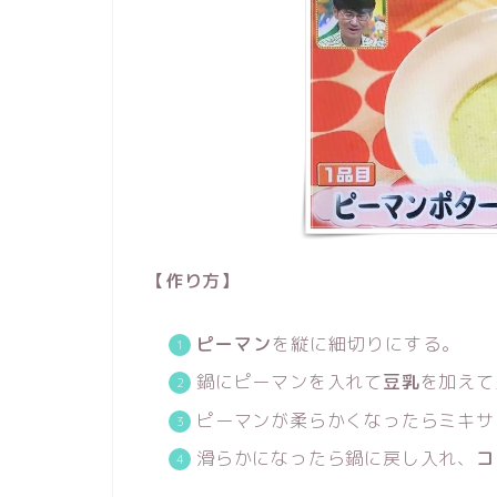
【作り方
】
ピーマン
を縦に細切りにする。
鍋にピーマンを入れて
豆乳
を加えて
ピーマンが柔らかくなったらミキサ
滑らかになったら鍋に戻し入れ、
コ