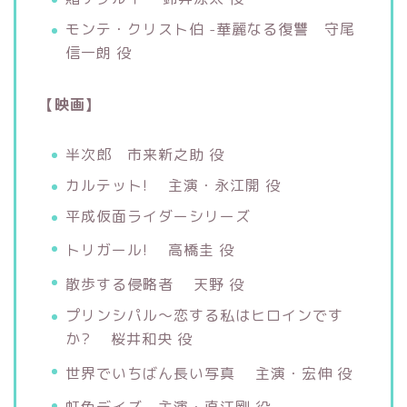
モンテ・クリスト伯 -華麗なる復讐 守尾
信一朗 役
【映画
】
半次郎 市来新之助 役
カルテット! 主演・永江開 役
平成仮面ライダーシリーズ
トリガール! 高橋圭 役
散歩する侵略者 天野 役
プリンシパル〜恋する私はヒロインです
か? 桜井和央 役
世界でいちばん長い写真 主演・宏伸 役