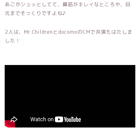
あごがシュッとしてて、鼻筋がキレイなところや、目
元までそっくりですよね♪
2人は、Mr.ChildrenとdocomoのCMで共演もはたしま
した！