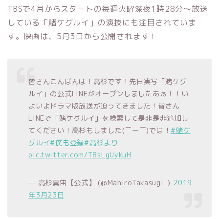
TBSで4月からスタートの毎週火曜深夜1時28分～放送
している「賭ケグルイ」の演技にも注目されていま
す。映画は、5月3日から公開されます！
皆さんこんばんは！高杉です！先日実写「賭ケグ
ルイ」の公式LINEがオープンしましたあぁ！！い
よいよドラマ版放送が迫ってきました！皆さん
LINEで「賭ケグルイ」を検索して是非是非追加し
てください！高杉もしました(￣ー￣)では！
#賭ケ
グルイ
#僕も登録
#高杉より
pic.twitter.com/T8sLgUykuH
— 高杉真宙【公式】 (@MahiroTakasugi_)
2019
年3月23日