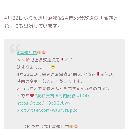
4月22日から毎週月曜深夜24時55分放送の「高嶺と
花」にも出演しています。
#高嶺と花
＼＼
地上波放送決定
／／
決まりましたーー
4月22日から毎週月曜深夜24時55分放送
※放送
時間は変更となることがあります。
ということで高嶺さんとお花ちゃんからのコメン
トです
#高杉真宙
#竹内愛紗
#FOD
https://t.co/iK8d0GvUwy
pic.twitter.com/Wa8rvsBp2q
— 【ドラマ公式】高嶺と花