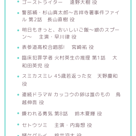
ゴーストライター 遠野大樹 役
警部補・杉山真太郎〜吉祥寺署事件ファイ
ル 第2話 長山直樹 役
明日もきっと、おいしいご飯〜銀のスプー
ン〜 主演・早川律 役
表参道高校合唱部! 宮崎祐 役
臨床犯罪学者 火村英生の推理 第1話 大
和田英児 役
スミカスミレ 45歳若返った女 天野慶和
役
連続ドラマW カッコウの卵は誰のもの 鳥
越伸吾 役
嫌われる勇気 第8話 鈴木夏輝 役
セトウツミ 主演・内海想 役
賭ケグルイ 鈴井涼太 役