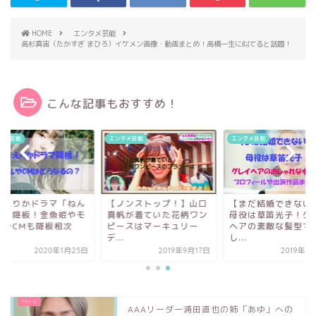
HOME
エンタメ芸能
高杉真宙（たかすぎ まひろ）イケメン画像・動画まとめ！高橋一生に似てると話題！
こんな記事もおすすめ！
タメ芸能
エンタメ芸能
エンタメ芸能
田えりかドラマ「ねん
【ノンストップ！】山口
【まだ結婚できない
な」降板！金魚姫やモ
真帆が着ていた花柄ワン
母役は草笛光子！グ
ルやCMも降板相次
ピースはマーキュリー
ヘアの素敵な髪型で
.
デ...
し...
2020年1月25日
2019年9月17日
2019年1
AAAリーダー浦田直也の姉「あゆ」への