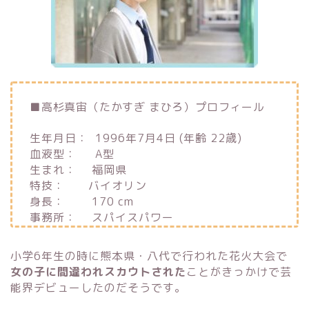
■高杉真宙（たかすぎ まひろ）プロフィール
生年月日：
1996年7月4日 (年齢 22歳)
血液型： A型
生まれ：
福岡県
特技： バイオリン
身長：
170 cm
事務所：
スパイスパワー
小学6年生の時に熊本県・八代で行われた花火大会で
女の子に間違われスカウトされた
ことがきっかけで芸
能界デビューしたのだそうです。