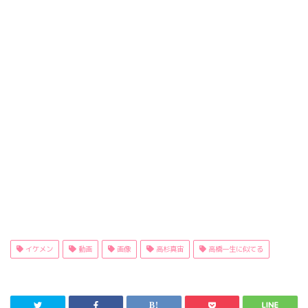
イケメン
動画
画像
高杉真宙
高橋一生に似てる