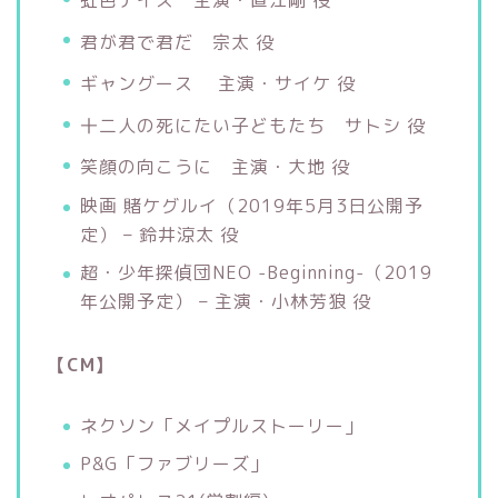
虹色デイズ 主演・直江剛 役
君が君で君だ 宗太 役
ギャングース 主演・サイケ 役
十二人の死にたい子どもたち サトシ 役
笑顔の向こうに 主演・大地 役
映画 賭ケグルイ（2019年5月3日公開予
定） – 鈴井涼太 役
超・少年探偵団NEO -Beginning-（2019
年公開予定） – 主演・小林芳狼 役
【CM】
ネクソン「メイプルストーリー」
P&G「ファブリーズ」