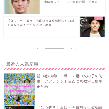
意味深ツイートも！酒癖の悪さが原因...
【なつぞら】番長・門倉努役は板橋駿谷！34歳
で高校生役！どんな人物？出身...
最近の人気記事
髪の毛の細い１歳・２歳の女の子の簡
単ヘアアレンジ！浴衣にも似合う髪型
まとめ！
【なつぞら】番長・門倉努役は板橋駿