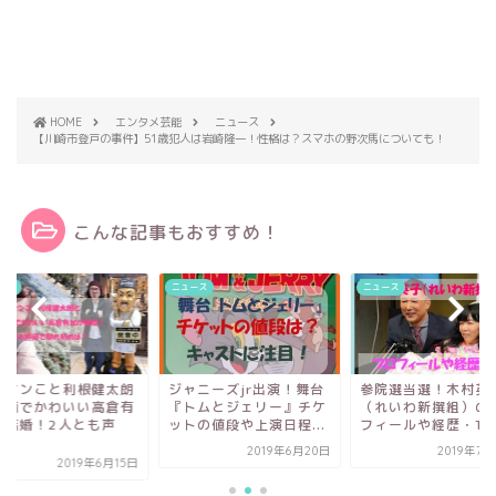
HOME
エンタメ芸能
ニュース
【川崎市登戸の事件】51歳犯人は岩崎隆一！性格は？スマホの野次馬についても！
こんな記事もおすすめ！
ース
ニュース
ニュース
ネケンこと利根健太朗
ジャニーズjr出演！舞台
参院選当選！木村英
小柄でかわいい高倉有
『トムとジェリー』チケ
（れいわ新撰組）の
が結婚！2人とも声
ットの値段や上演日程...
フィールや経歴・Twit
.
2019年6月20日
2019年7
2019年6月15日