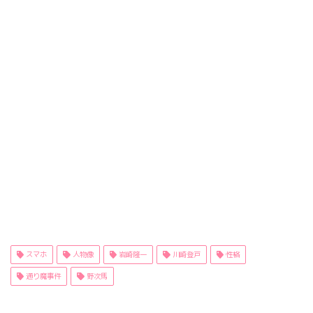
スマホ
人物像
岩崎隆一
川崎登戸
性格
通り魔事件
野次馬