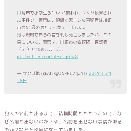
川崎市で小学生ら19人が襲われ、2人が殺害され
た事件で、警察は、現場で死亡した容疑者は川崎
市の51歳の男と明らかにしました。
男は現場で自らの首を刺し死亡しましたが、この
男について、警察は、川崎市の岩崎隆一容疑者
（51）と発表しました。
pic.twitter.com/oIHx2q03c8
— サンゴ礁 (@AfikgQ5PRL7qUAs)
2019年5月
28日
犯人の名前が出るまで、結構時間がかかったので、な
ぜ名前が出ないのか？や、名前を出せない事情がある
のか？などと話題になっていました。