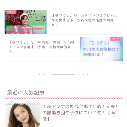
【なつぞら】ルームメイトのさっちゃん
が可愛すぎる！水谷果穂の経歴や画像
ま...
【なつぞら】なつの同僚・坂場一久役は
イケメン俳優中川大志！役柄や画像ま
と...
最近の人気記事
土屋アンナの歴代旦那まとめ！元夫と
の離婚原因や子供についても！【画
像】