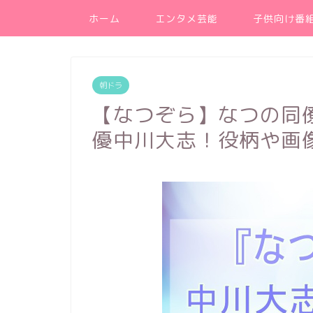
ホーム
エンタメ芸能
子供向け番
朝ドラ
【なつぞら】なつの同
優中川大志！役柄や画