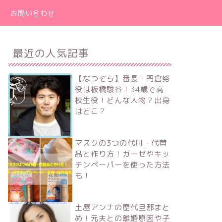
お問い合わせ
最近の人気記事
【なつぞら】番長・門倉努
役は板橋駿谷！34歳で高
校生役！どんな人物？出身
はどこ？
マスクの3つの代用・代替
品と作り方！ガーゼやキッ
チンペーパーを使った方法
も！
土屋アンナの歴代旦那まと
め！元夫との離婚原因や子