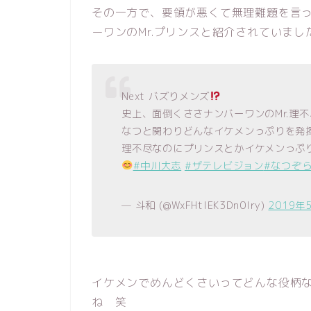
その一方で、要領が悪くて無理難題を言
ーワンのMr.プリンスと紹介されていまし
Next バズりメンズ
史上、面倒くささナンバーワンのMr.理不
なつと関わりどんなイケメンっぷりを発揮し
理不尽なのにプリンスとかイケメンっぷ
#中川大志
#ザテレビジョン
#なつぞ
— 斗和 (@WxFHtIEK3Dn0lry)
2019年
イケメンでめんどくさいってどんな役柄
ね 笑