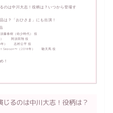
るのは中川大志！役柄は？いつから登場す
品は？「おひさま」にも出演！
品
 須藤春樹（幼少時代） 役
1年） 阿須田翔 役
14年） 志村公平 役
t Season〜（2018年） 馳天馬 役
め！
演じるのは中川大志！役柄は？