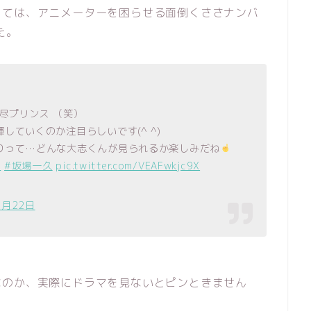
っては、アニメーターを困らせる面倒くささナンバ
た。
尽プリンス （笑）
ていくのか注目らしいです(^ ^)
りって…どんな大志くんが見られるか楽しみだね
ら
#坂場一久
pic.twitter.com/VEAFwkjc9X
5月22日
なのか、実際にドラマを見ないとピンときません