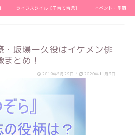
組
ライフスタイル【子育て育児】
イベント・季節
僚・坂場一久役はイケメン俳
像まとめ！
2019年5月29日
/
2020年11月3日