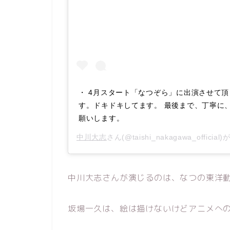
・ 4月スタート「なつぞら」に出演させて頂
す。ドキドキしてます。 最後まで、丁寧に
願いします。
中川大志
さん(@taishi_nakagawa_offic
中川大志さんが演じるのは、なつの東洋
坂場一久は、絵は描けないけどアニメへ