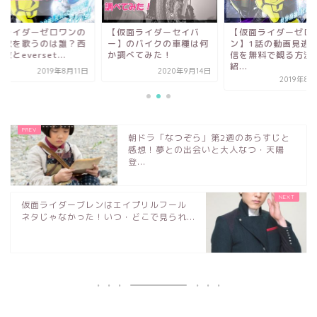
面ライダーゼロワンの
【仮面ライダーセイバ
【仮面ライダーゼロ
題歌を歌うのは誰？西
ー】のバイクの車種は何
ン】1話の動画見逃
教とeverset...
か調べてみた！
信を無料で観る方法
紹...
2019年8月11日
2020年9月14日
2019年8
朝ドラ「なつぞら」第2週のあらすじと
感想！夢との出会いと大人なつ・天陽
登...
仮面ライダーブレンはエイプリルフール
ネタじゃなかった！いつ・どこで見られ...