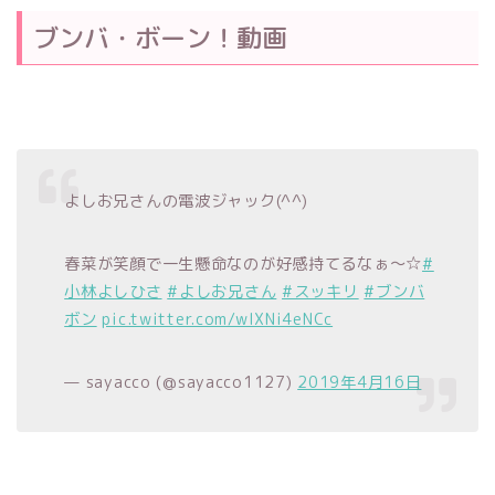
ブンバ・ボーン！動画
よしお兄さんの電波ジャック(^^)
春菜が笑顔で一生懸命なのが好感持てるなぁ〜☆
#
小林よしひさ
#よしお兄さん
#スッキリ
#ブンバ
ボン
pic.twitter.com/wIXNi4eNCc
— sayacco (@sayacco1127)
2019年4月16日