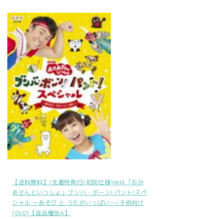
【送料無料】[先着特典付/初回仕様]NHK「おか
あさんといっしょ」ブンバ・ボーン! パント!スペ
シャル ～あそび と うたがいっぱい～/子供向け
[DVD]【返品種別A】