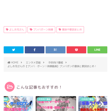
よしお兄さん
ブンバボーン体操
意味や歌詞まとめ
HOME
エンタメ芸能
子供向け番組
よしお兄さんの【ブンバ・ボーン！体操動画】ブンバボンの意味と歌詞まとめ！
こんな記事もおすすめ！
向け番組
子供向け番組
子供向け番組